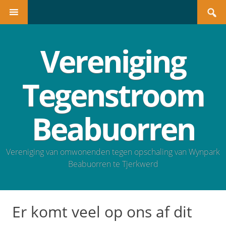
Search
SKIP TO CONTENT
for:
Vereniging
Tegenstroom
Beabuorren
Vereniging van omwonenden tegen opschaling van Wynpark
Beabuorren te Tjerkwerd
Er komt veel op ons af dit