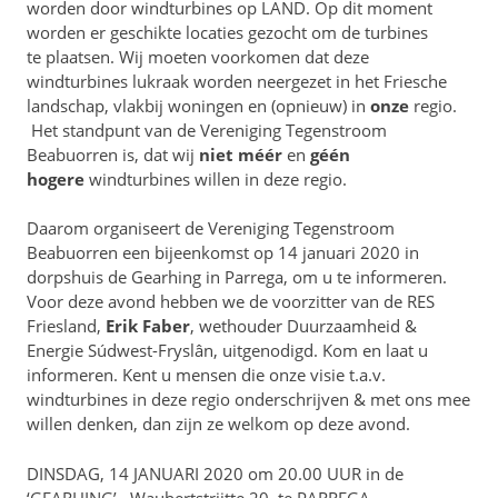
worden door windturbines op LAND. Op dit moment
worden er geschikte locaties gezocht om de turbines
te plaatsen. Wij moeten voorkomen dat deze
windturbines lukraak worden neergezet in het Friesche
landschap, vlakbij woningen en (opnieuw) in
onze
regio.
Het standpunt van de Vereniging Tegenstroom
Beabuorren is, dat wij
niet méér
en
géén
hogere
windturbines willen in deze regio.
Daarom organiseert de Vereniging Tegenstroom
Beabuorren een bijeenkomst op 14 januari 2020 in
dorpshuis de Gearhing in Parrega, om u te informeren.
Voor deze avond hebben we de voorzitter van de RES
Friesland,
Erik Faber
, wethouder Duurzaamheid &
Energie Súdwest-Fryslân, uitgenodigd. Kom en laat u
informeren. Kent u mensen die onze visie t.a.v.
windturbines in deze regio onderschrijven & met ons mee
willen denken, dan zijn ze welkom op deze avond.
DINSDAG, 14 JANUARI 2020 om 20.00 UUR in de
‘GEARHING’, Waubertstrjitte 20, te PARREGA